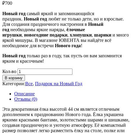
₽
700
Новый год
самый яркий и запоминающийся
праздник.
Новый год
любят не только дети, но и взрослые.
Для создания праздничного настроения в
Новый
год
необходимы яркие наряды,
ёлочные
игрушки
,
новогодние подарки
,
хлопушки
,
шарики
и много
яркой мишуры. В магазине ЮВЕНТА вы найдёте всё
необходимое для встречи
Нового года
!
Новый год
только раз в году, так пусть он вам запомнится
ярким и красочным!
Кол-во
В корзину
Категории:
Все
,
Подарок на Новый Год
Описание
Отзывы (0)
Эта декоративная ёлка высотой 44 см является отличным
дополнением к празднованию Нового года. Ёлка украшена
яркими красными бантами, золотистыми шарами и шишками,
создавая праздничную и уютную атмосферу. Её компактный
размер позволяет легко разместить ёлку на столе, полке или