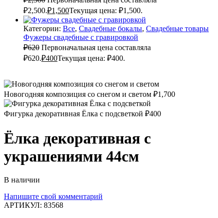
₽2,500.
₽
1,500
Текущая цена: ₽1,500.
Категории:
Все
,
Свадебные бокалы
,
Свадебные товары
Фужеры свадебные с гравировкой
₽
620
Первоначальная цена составляла
₽620.
₽
400
Текущая цена: ₽400.
Новогодняя композиция со снегом и светом
₽
1,700
Фигурка декоративная Ёлка с подсветкой
₽
400
Ёлка декоративная с
украшениями 44см
В наличии
Напишите свой комментарий
АРТИКУЛ:
83568