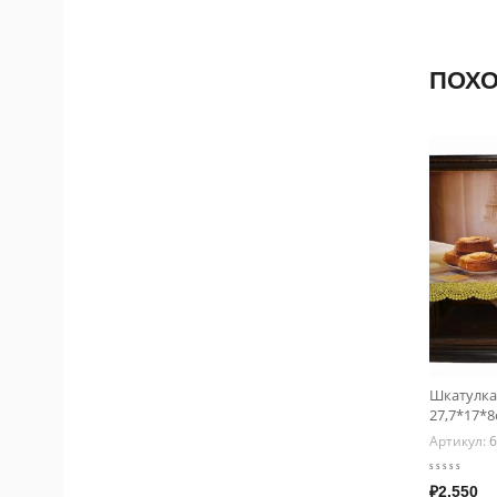
ПОХ
Шкатулка
27,7*17*
Артикул:
6
₽
2,550