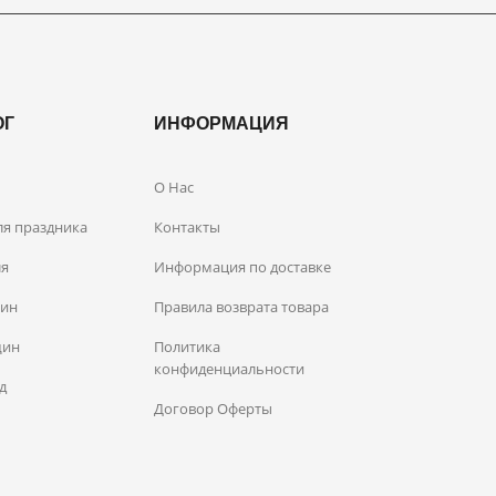
ОГ
ИНФОРМАЦИЯ
О Нас
ля праздника
Контакты
ля
Информация по доставке
чин
Правила возврата товара
щин
Политика
конфиденциальности
д
Договор Оферты