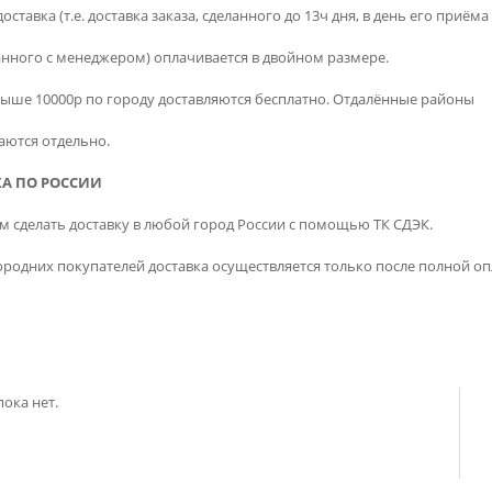
оставка (т.е. доставка заказа, сделанного до 13ч дня, в день его приёма
анного с менеджером) оплачивается в двойном размере.
выше 10000р по городу доставляются бесплатно. Отдалённые районы
аются отдельно.
А ПО РОССИИ
 сделать доставку в любой город России с помощью ТК СДЭК.
ородних покупателей доставка осуществляется только после полной оп
ока нет.