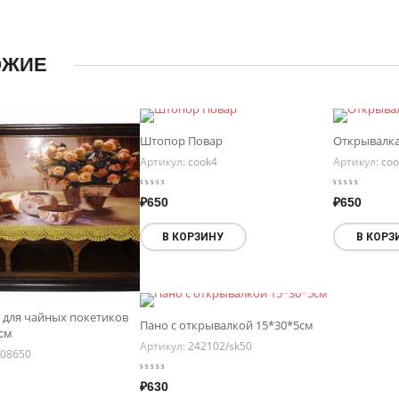
ОЖИЕ
Штопор Повар
Открывалка
Артикул:
cook4
Артикул:
coo
₽
650
₽
650
В КОРЗИНУ
В КОРЗ
 для чайных покетиков
Пано с открывалкой 15*30*5см
8см
Артикул:
242102/sk50
08650
₽
630