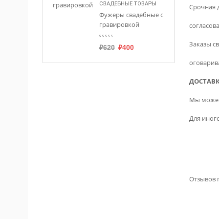
СВАДЕБНЫЕ ТОВАРЫ
Срочная д
Фужеры свадебные с
гравировкой
согласов
Заказы с
₽
620
₽
400
оговарив
ДОСТАВК
Мы можем
Для иног
Отзывов п