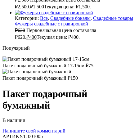
₽2,500.
₽
1,500
Текущая цена: ₽1,500.
Категории:
Все
,
Свадебные бокалы
,
Свадебные товары
Фужеры свадебные с гравировкой
₽
620
Первоначальная цена составляла
₽620.
₽
400
Текущая цена: ₽400.
Популярный
Пакет подарочный бумажный 17-15см
₽
75
Пакет подарочный бумажный
₽
150
Пакет подарочный
бумажный
В наличии
Напишите свой комментарий
АРТИКУЛ:
001005