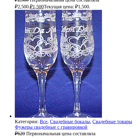
₽2,500.
₽
1,500
Текущая цена: ₽1,500.
Категории:
Все
,
Свадебные бокалы
,
Свадебные товары
Фужеры свадебные с гравировкой
₽
620
Первоначальная цена составляла