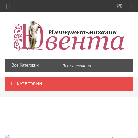
₽
0
КАТЕГОРИИ
Главная
/
Сувениры
/
Магнит в золотой рамке с
термометром