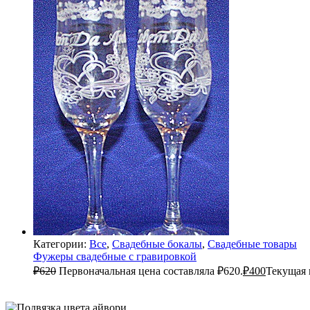
Категории:
Все
,
Свадебные бокалы
,
Свадебные товары
Фужеры свадебные с гравировкой
₽
620
Первоначальная цена составляла ₽620.
₽
400
Текущая 