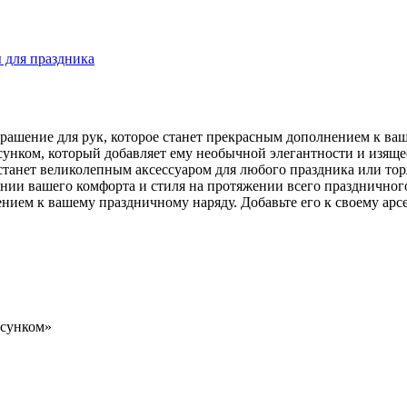
 для праздника
ашение для рук, которое станет прекрасным дополнением к ваш
унком, который добавляет ему необычной элегантности и изящес
танет великолепным аксессуаром для любого праздника или торж
нии вашего комфорта и стиля на протяжении всего праздничног
ением к вашему праздничному наряду. Добавьте его к своему ар
исунком»