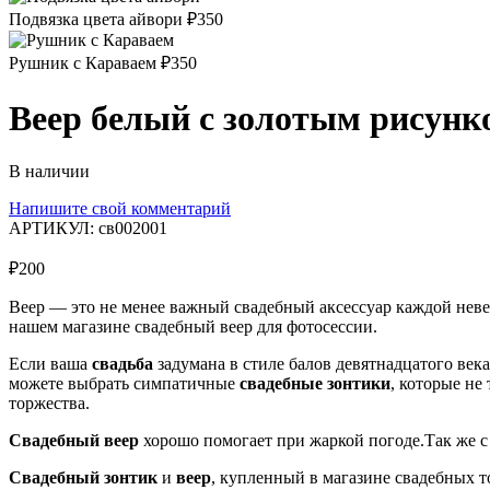
Подвязка цвета айвори
₽
350
Рушник с Караваем
₽
350
Веер белый с золотым рисунк
В наличии
Напишите свой комментарий
АРТИКУЛ:
св002001
₽
200
Веер — это не менее важный свадебный аксессуар каждой нев
нашем магазине свадебный веер для фотосессии.
Если ваша
свадьба
задумана в стиле балов девятнадцатого век
можете выбрать симпатичные
свадебные зонтики
, которые не
торжества.
Свадебный веер
хорошо помогает при жаркой погоде.Так же с
Свадебный зонтик
и
веер
, купленный в магазине свадебных 